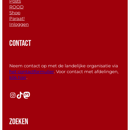
Posts
ROOD
Shop
Paraat!
Inloggen
CONTACT
Neem contact op met de landelijke organisatie via
het contactformulier
. Voor contact met afdelingen,
klik hier
.
Instagram
TikTok
Mastodon
ZOEKEN