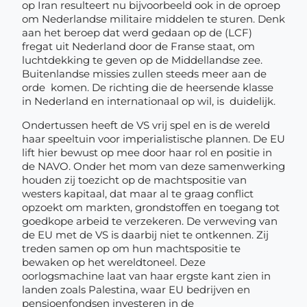
op Iran resulteert nu bijvoorbeeld ook in de oproep
om Nederlandse militaire middelen te sturen. Denk
aan het beroep dat werd gedaan op de (LCF)
fregat uit Nederland door de Franse staat, om
luchtdekking te geven op de Middellandse zee.
Buitenlandse missies zullen steeds meer aan de
orde komen. De richting die de heersende klasse
in Nederland en internationaal op wil, is duidelijk.
Ondertussen heeft de VS vrij spel en is de wereld
haar speeltuin voor imperialistische plannen. De EU
lift hier bewust op mee door haar rol en positie in
de NAVO. Onder het mom van deze samenwerking
houden zij toezicht op de machtspositie van
westers kapitaal, dat maar al te graag conflict
opzoekt om markten, grondstoffen en toegang tot
goedkope arbeid te verzekeren. De verweving van
de EU met de VS is daarbij niet te ontkennen. Zij
treden samen op om hun machtspositie te
bewaken op het wereldtoneel. Deze
oorlogsmachine laat van haar ergste kant zien in
landen zoals Palestina, waar EU bedrijven en
pensioenfondsen investeren in de