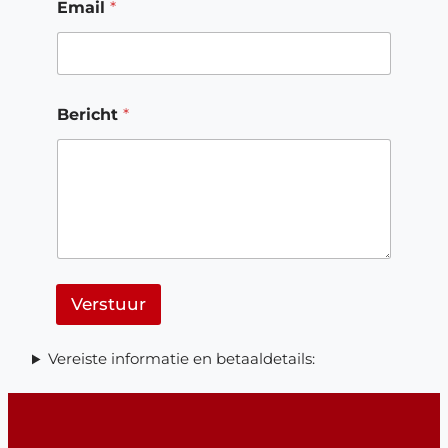
Email
*
a
a
m
*
V
o
Bericht
*
o
r
-
Verstuur
Vereiste informatie en betaaldetails: