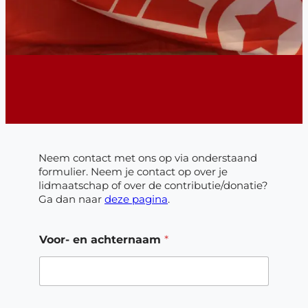
Neem contact met ons op via onderstaand
formulier. Neem je contact op over je
lidmaatschap of over de contributie/donatie?
Ga dan naar
deze pagina
.
a
Voor- en achternaam
*
c
h
t
e
r
n