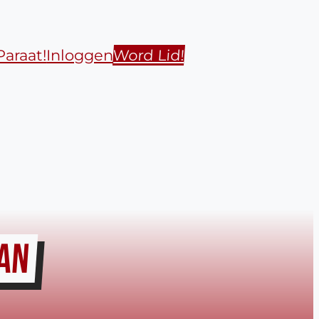
Paraat!
Inloggen
Word Lid!
AAN