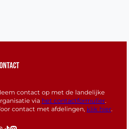
ONTACT
eem contact op met de landelijke
rganisatie via
het contactformulier
.
oor contact met afdelingen,
klik hier
.
gram
TikTok
Mastodon