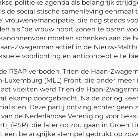
se politieke agenda als belangrijk strijdge
als de socialistische samenleving eenmaal 
ke’ vrouwenemancipatie, die nog steeds vo
uiden als “de vrouw hoort zonen te baren vo
 kanonnenvoer moeten schenken aan de hee
de Haan-Zwagerman actief in de Nieuw-Malt
uele voorlichting en anticonceptie te bi
 de RSAP verboden. Trien de Haan-Zwager
Luxemburg (MLL) Front, die onder meer ill
activiteiten werd Trien de Haan-Zwagerman
ratiekamp doorgebracht. Na de oorlog keer
ocialisten. Deze partij ontving echter gee
van de Nederlandse Vereniging voor Seksu
rtij (PSP), die later op zou gaan in Groen Li
ft een belangrijke stempel gedrukt op zowe