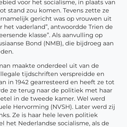
bied voor het socialisme, in plaats van
tot stand zou komen. Tevens zette ze
ornamelijk gericht was op vrouwen uit
or het vaderland”, antwoordde Trien de
rsende klasse”. Als aanvulling op
husiaanse Bond (NMB), die bijdroeg aan
eden.
man maakte onderdeel uit van de
egale tijdschriften verspreidde en
 in 1942 gearresteerd en heeft ze tot
de ze terug naar de politiek met haar
n zetel in de tweede kamer. Wel werd
ele Hervorming (NVSH). Later werd zij
nks. Ze is haar hele leven politiek
l het Nederlandse socialisme, als de