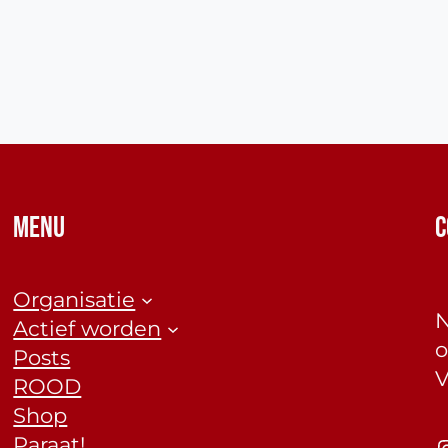
MENU
C
Organisatie
N
Actief worden
o
Posts
V
ROOD
Shop
Paraat!
Insta