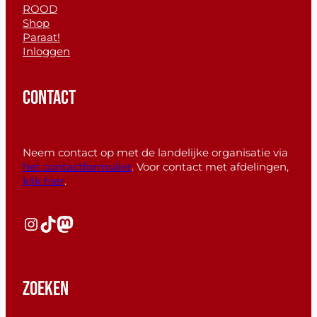
ROOD
Shop
Paraat!
Inloggen
CONTACT
Neem contact op met de landelijke organisatie via
het contactformulier
. Voor contact met afdelingen,
klik hier
.
Instagram
TikTok
Mastodon
ZOEKEN