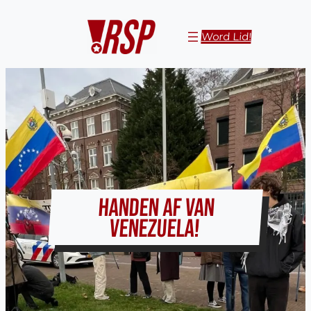
Ga
naar
Word Lid!
de
inhoud
HANDEN AF VAN
VENEZUELA!