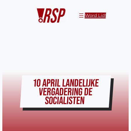
Ga
naar
Word Lid!
de
inhoud
10 APRIL LANDELIJKE
VERGADERING DE
SOCIALISTEN