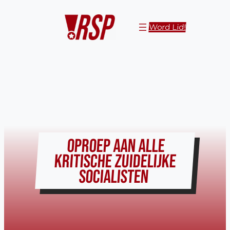
Ga
naar
Word Lid!
de
inhoud
OPROEP AAN ALLE
KRITISCHE ZUIDELIJKE
SOCIALISTEN