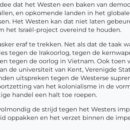
 idee dat het Westen een baken van democr
vallen, en opkomende landen in het global
n. Het Westen kan dat niet laten gebeuren
 het Israël-project overeind te houden.
sker eraf te trekken. Net als dat de taak
ties tegen de Irakoorlog, tegen de kernwa
sten tegen de oorlog in Vietnam. Ook toen 
an de universiteit van Kent, Verenigde Sta
den uitspreken tegen de Westerse supre
tzetting van het kolonialisme in de vorm 
ge handel een halt toe roepen.
volmondig de strijd tegen het Westers im
d oppakken en het verzet binnen de imperi