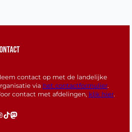
ONTACT
eem contact op met de landelijke
rganisatie via
het contactformulier
.
oor contact met afdelingen,
klik hier
.
gram
TikTok
Mastodon