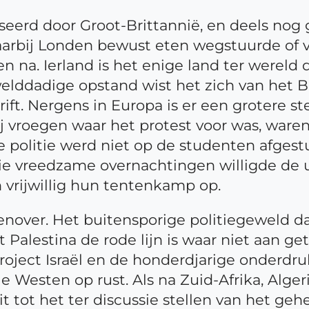
iseerd door Groot-Brittannië, en deels nog 
aarbij Londen bewust eten wegstuurde of v
en na. Ierland is het enige land ter werel
elddadige opstand wist het zich van het Bri
ft. Nergens in Europa is er een grotere ste
mij vroegen waar het protest voor was, war
e politie werd niet op de studenten afgest
 vreedzame overnachtingen willigde de univ
 vrijwillig hun tentenkamp op.
genover. Het buitensporige politiegeweld 
t Palestina de rode lijn is waar niet aan 
project Israël en de honderdjarige onderdr
 Westen op rust. Als na Zuid-Afrika, Algeri
it tot het ter discussie stellen van het geh