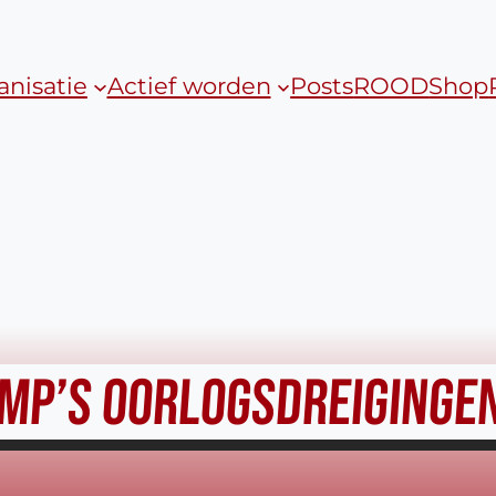
anisatie
Actief worden
Posts
ROOD
Shop
MP’S OORLOGSDREIGINGE