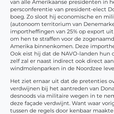
van alle Amerikaanse presidenten in 
persconferentie van president-elect D
boeg. Zo sloot hij economische en mi
(autonoom territorium van Denemarken)
importheffingen van 25% op export uit
om hen te straffen voor de zogenaamd
Amerika binnenkomen. Deze importhef
Ook eist hij dat de NAVO-landen hun 
zelf zal er naast indirect ook direct a
windmolenparken in de Noordzee leve
Het ziet ernaar uit dat de pretenties
verdwijnen bij het aantreden van Don
desnoods via militaire wegen in te ne
deze façade verdwijnt. Want waar vori
tussen de regels door kenbaar maakten,