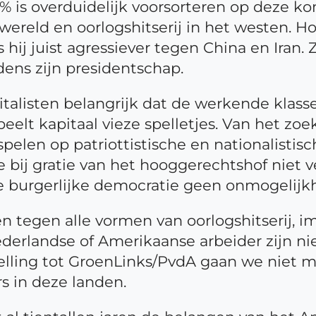
is overduidelijk voorsorteren op deze ko
 wereld en oorlogshitserij in het westen.
 hij juist agressiever tegen China en Iran. 
jdens zijn presidentschap.
pitalisten belangrijk dat de werkende klass
peelt kapitaal vieze spelletjes. Van het zo
elen op patriottistische en nationalistisc
 bij gratie van het hooggerechtshof niet v
se burgerlijke democratie geen onmogelijkh
n tegen alle vormen van oorlogshitserij, i
ederlandse of Amerikaanse arbeider zijn ni
stelling tot GroenLinks/PvdA gaan we niet 
rs in deze landen.