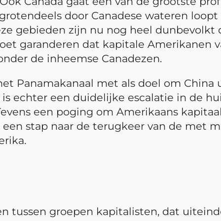
 Ook Canada gaat een van de grootste prof
e grotendeels door Canadese wateren loop
eze gebieden zijn nu nog heel dunbevolkt
et garanderen dat kapitale Amerikanen va
jzonder de inheemse Canadezen.
et Panamakanaal met als doel om China u
is echter een duidelijke escalatie in de h
Tevens een poging om Amerikaans kapitaal 
dit een stap naar de terugkeer van de met
rika.
en tussen groepen kapitalisten, dat uiteind