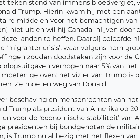
het teken stond van immens bloedvergiet, 
onald Trump. Hierin kwam hij met een aant
litaire middelen voor het bemachtigen va
 niet uit en wil hij Canada inlijven door 
 deze landen te heffen. Daarbij beloofde h
e ‘migrantencrisis’, waar volgens hem gro
fingen zouden doodsteken zijn voor de 
oorlogsuitgaven verhogen naar 5% van het
an moeten geloven: het vizier van Trump is 
ren. Ze moeten weg van Donald.
 over beschaving en mensenrechten van het
ald Trump als president van Amerika op 20
men voor de ‘economische stabiliteit’ van
ge presidenten bij bondgenoten de milita
 is Trump nu al bezig met het flexen van A