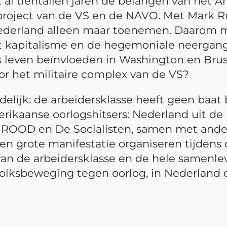
 al tientallen jaren de belangen van het 
 project van de VS en de NAVO. Met Mark 
ederland alleen maar toenemen. Daarom moe
 kapitalisme en de hegemoniale neergang 
ns leven beïnvloeden in Washington en B
or het militaire complex van de VS?
delijk: de arbeidersklasse heeft geen baat
ikaanse oorlogshitsers: Nederland uit d
en ROOD en De Socialisten, samen met ande
een grote manifestatie organiseren tijden
e van de arbeidersklasse en de hele samenl
olksbeweging tegen oorlog, in Nederland e