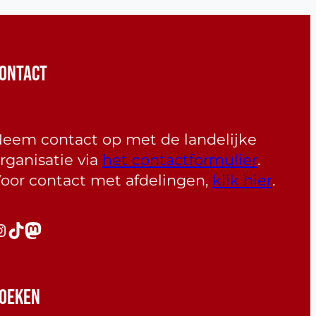
ONTACT
eem contact op met de landelijke
rganisatie via
het contactformulier
.
oor contact met afdelingen,
klik hier
.
gram
TikTok
Mastodon
OEKEN