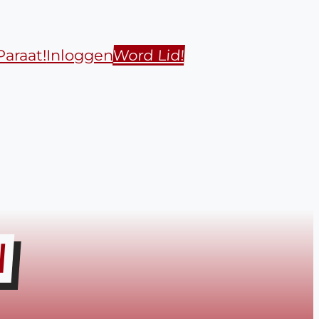
Paraat!
Inloggen
Word Lid!
N