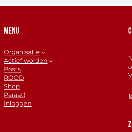
MENU
C
Organisatie
N
Actief worden
o
Posts
V
ROOD
Shop
Paraat!
Insta
Inloggen
Z