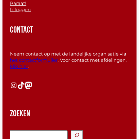
Paraat!
Inloggen
CONTACT
Neem contact op met de landelijke organisatie via
het contactformulier
. Voor contact met afdelingen,
klik hier
.
Instagram
TikTok
Mastodon
ZOEKEN
Z