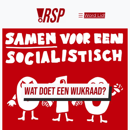
Ga
naar
Word Lid!
de
inhoud
WAT DOET EEN WIJKRAAD?