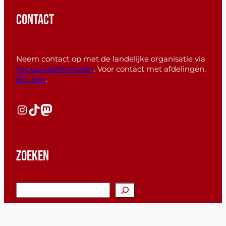
CONTACT
Neem contact op met de landelijke organisatie via
het contactformulier
. Voor contact met afdelingen,
klik hier
.
Instagram
TikTok
Mastodon
ZOEKEN
Z
o
e
k